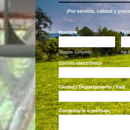
¡Por servicio, calidad y prec
Nombre
Tel
Nombre Completo
fijo 
Correo electrónico
*
Ciudad / Departamento / País
Comentario o mensaje