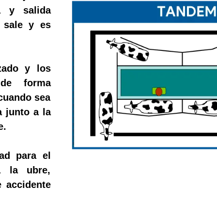
a y salida
 sale y es
zado y los
 de forma
 cuando sea
 junto a la
e.
ad para el
a la ubre,
e accidente