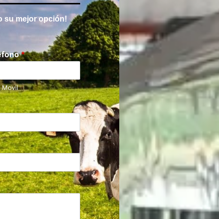
io su mejor opción!
éfono
*
ó Movil