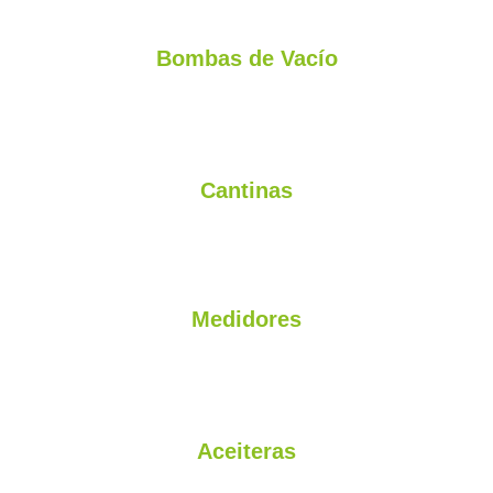
Bombas de Vacío
Garantía de 2 Años - Aceitera - Silenciador - Poleas
Cantinas
Aluminio - Acero Inoxidable - Plásticas - Baldes - Coladores
Medidores
de Leche proporcionales tipo waikato
Aceiteras
Aceitera de fácil instalación y resistentes