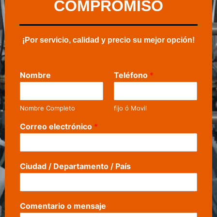
COMPROMISO
¡Por servicio, calidad y precio su mejor opción!
Nombre
Teléfono
*
Nombre Completo
fijo ó Movil
Correo electrónico
*
Ciudad / Departamento / País
Comentario o mensaje