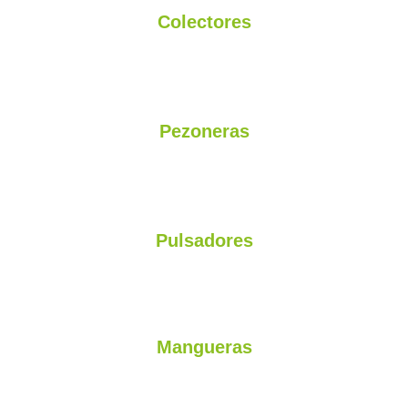
Colectores
Plásticos, Acero Inoxidable, Gran Capacidad
Pezoneras
Nacionales e Importadas certificadas libres de Ftalatos
Pulsadores
L80 - InterPuls - Delaval - Importados
Mangueras
de Leche - Pulsación - Certificada