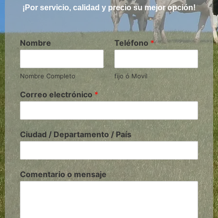
¡Por servicio, calidad y precio su mejor opción!
Nombre
Teléfono
*
Nombre Completo
fijo ó Movil
Correo electrónico
*
Ciudad / Departamento / País
Comentario o mensaje