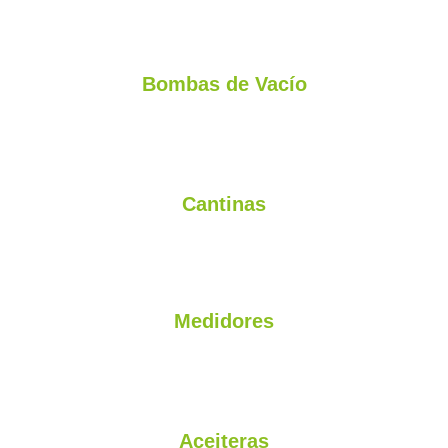
Bombas de Vacío
Garantía de 2 Años - Aceitera - Silenciador - Poleas
Cantinas
Aluminio - Acero Inoxidable - Plásticas - Baldes - Coladores
Medidores
de Leche proporcionales tipo waikato
Aceiteras