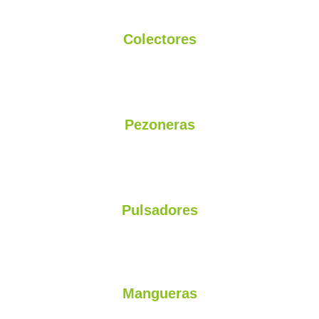
Colectores
Plásticos, Acero Inoxidable, Gran Capacidad
Pezoneras
Nacionales e Importadas certificadas libres de Ftalatos
Pulsadores
L80 - InterPuls - Delaval - Importados
Mangueras
de Leche - Pulsación - Certificada